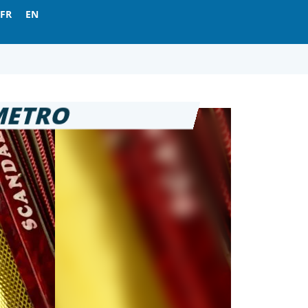
FR
EN
 METRO