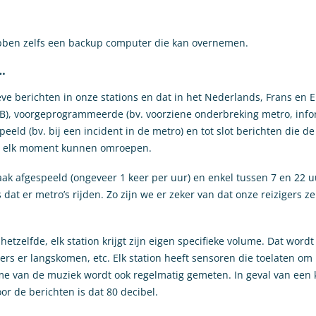
bben zelfs een backup computer die kan overnemen.
…
e berichten in onze stations en dat in het Nederlands, Frans en E
IB), voorgeprogrammeerde (bv. voorziene onderbreking metro, inf
eld (bv. bij een incident in de metro) en tot slot berichten die d
op elk moment kunnen omroepen.
afgespeeld (ongeveer 1 keer per uur) en enkel tussen 7 en 22 uur
at er metro’s rijden. Zo zijn we er zeker van dat onze reizigers z
hetzelfde, elk station krijgt zijn eigen specifieke volume. Dat word
gers er langskomen, etc. Elk station heeft sensoren die toelaten o
ume van de muziek wordt ook regelmatig gemeten. In geval van een kl
r de berichten is dat 80 decibel.