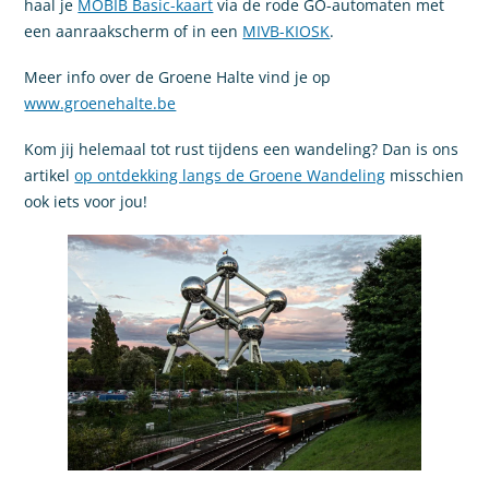
haal je
MOBIB Basic-kaart
via de rode GO-automaten met
een aanraakscherm of in een
MIVB-KIOSK
.
Meer info over de Groene Halte vind je op
www.groenehalte.be
Kom jij helemaal tot rust tijdens een wandeling? Dan is ons
artikel
op ontdekking langs de Groene Wandeling
misschien
ook iets voor jou!