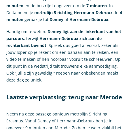
minuten
en de bus rijdt ongeveer om de
7 minuten
. In
Delta neem je
metrolijn 5 richting Herrmann-Debroux
. In
4
minuten
geraak je tot
Demey
of
Herrmann-Debroux
.
Handig om te weten:
Demey ligt aan de linkerkant van het
parcours
, terwijl
Herrmann-Debroux zich aan de
rechterkant bevindt
. Spreek dus goed af vooraf, zeker als
jouw loper op je rekent om een banaan aan te reiken, een
video te maken of hen hoorbaar vooruit te schreeuwen. Op
dit punt in de wedstrijd telt trouwens elke aanmoediging.
Ook “jullie zijn geweldig!” roepen naar onbekenden maakt
deze dag zo uniek.
Laatste verplaatsing: terug naar Merode
Neem na deze passage opnieuw metrolijn 5 richting
Erasmus. Vanaf Demey of Herrmann-Debroux ben je in
ongeveer 9 minuten aan Merode. Zo ben je weer vlakbij het