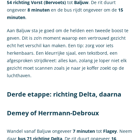
54 richting Vorst (Bervoets)
tot
Baljuw
. De rit duurt
ongeveer
8 minuten
en de bus rijdt ongeveer om de
15
minuten
.
Aan Baljuw sta je goed om de helden een tweede boost te
geven. Dit is zo’n moment waarop een vertrouwd gezicht
echt het verschil kan maken. Een tip: zorg voor iets
herkenbaars. Een kleurrijke sjaal, een tekstbord, een
afgesproken strijdkreet: alles kan, zolang je loper niet elk
gezicht moet scannen zoals je naar je koffer zoekt op de
luchthaven.
Derde etappe: richting Delta, daarna
Demey of Herrmann-Debroux
Wandel vanaf Baljuw ongeveer
7 minuten
tot
Flagey
. Neem
daar
bus 71 richting Delta
. De rit duurt ongeveer
16