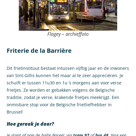
Flagey – archieffoto
Friterie de la Barrière
Dit frietinstituut bestaat intussen vijftig jaar en de inwoners
van Sint-Gillis kunnen het maar al te zeer appreciëren. Je
schuift er tussen 11u30 en 1u ‘s morgens aan voor verse
frietjes. Ze worden er gebakken volgens de Belgische
traditie, zodat je verse, krakende frietjes meekrijgt. Een
onmisbare stop voor de Belgische frietliefhebber in
Brussel!
Hoe geraak je daar?
Je stapt af aan de halte Bareel, via
tram 97
of
bus 48
. Nog een