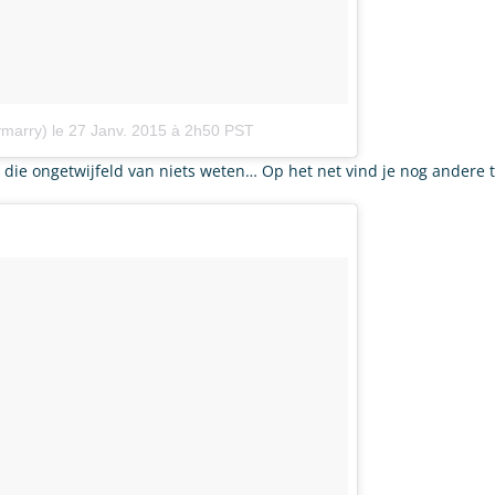
ymarry)
le
27 Janv. 2015 à 2h50 PST
die ongetwijfeld van niets weten… Op het net vind je nog andere te