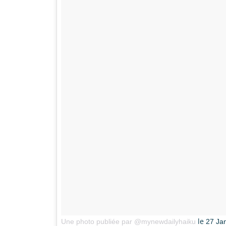
le
Une photo publiée par @mynewdailyhaiku
27 Ja