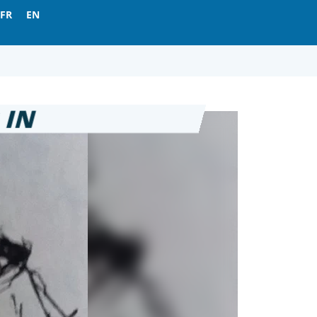
FR
EN
 IN