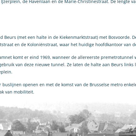
 IJzerplein, de Havenlaan en de Marie-Christinestraat. De lengte van
ond Beurs (met een halte in de Kiekenmarktstraat) met Bosvoorde. 
tstraat en de Koloniënstraat, waar het huidige hoofdkantoor van de
tramnet komt er eind 1969, wanneer de allereerste premetrotunne
bruik van deze nieuwe tunnel. Ze laten de halte aan Beurs links l
plein.
buslijnen openen en met de komst van de Brusselse metro enkele jar
k van mobiliteit.