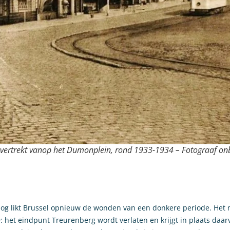
vertrekt vanop het Dumonplein, rond 1933-1934 – Fotograaf o
og likt Brussel opnieuw de wonden van een donkere periode. Het n
9: het eindpunt Treurenberg wordt verlaten en krijgt in plaats daa