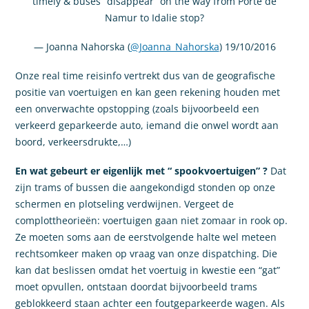
timely & buses “disappear” on the way from Porte de
Namur to Idalie stop?
— Joanna Nahorska (
@Joanna_Nahorska
) 19/10/2016
Onze real time reisinfo vertrekt dus van de geografische
positie van voertuigen en kan geen rekening houden met
een onverwachte opstopping (zoals bijvoorbeeld een
verkeerd geparkeerde auto, iemand die onwel wordt aan
boord, verkeersdrukte,…)
En wat gebeurt er eigenlijk met “ spookvoertuigen” ?
Dat
zijn trams of bussen die aangekondigd stonden op onze
schermen en plotseling verdwijnen. Vergeet de
complottheorieën: voertuigen gaan niet zomaar in rook op.
Ze moeten soms aan de eerstvolgende halte wel meteen
rechtsomkeer maken op vraag van onze dispatching. Die
kan dat beslissen omdat het voertuig in kwestie een “gat”
moet opvullen, ontstaan doordat bijvoorbeeld trams
geblokkeerd staan achter een foutgeparkeerde wagen. Als