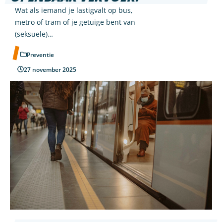
Wat als iemand je lastigvalt op bus,
metro of tram of je getuige bent van
(seksuele)…
Preventie
27 november 2025